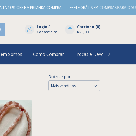
 10% OFF NA PRIMEIRA COMPRA!
FRETE GRÁTIS EM COMPRAS PARA O SUDES
Login
/
Carrinho
(
0
)
Cadastre-se
R$0,00
uem Somos
Como Comprar
Trocas e Devoluções
Per
Ordenar por