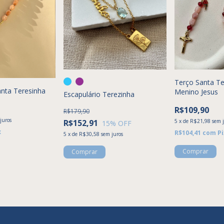
Terço Santa Te
anta Teresinha
Menino Jesus
Escapulário Terezinha
R$109,90
R$179,90
juros
5
x
de
R$21,98
sem 
R$152,91
15
% OFF
x
R$104,41
com
Pi
5
x
de
R$30,58
sem juros
Comprar