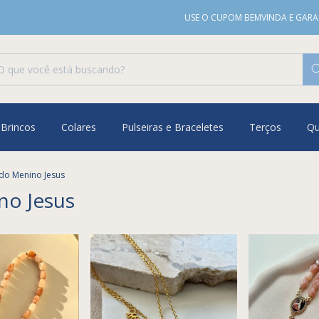
USE O CUPOM BEMVINDA E GARANTA
Brincos
Colares
Pulseiras e Braceletes
Terços
Q
 do Menino Jesus
no Jesus