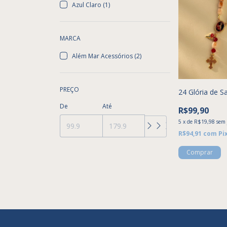
Azul Claro (1)
MARCA
Além Mar Acessórios (2)
PREÇO
24 Glória de S
De
Até
R$99,90
5
x
de
R$19,98
sem 
R$94,91
com
Pi