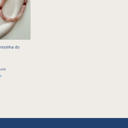
resinha do
juros
x