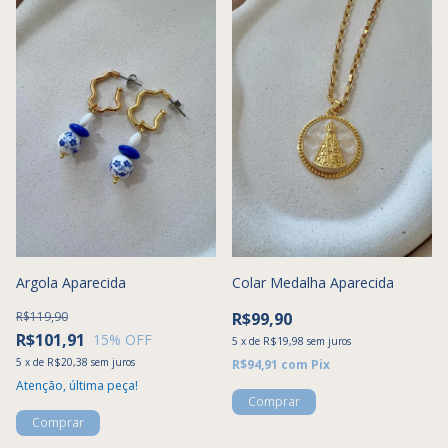
Argola Aparecida
Colar Medalha Aparecida
R$119,90
R$99,90
R$101,91
15
% OFF
5
x
de
R$19,98
sem juros
5
x
de
R$20,38
sem juros
R$94,91
com
Pix
Atenção, última peça!