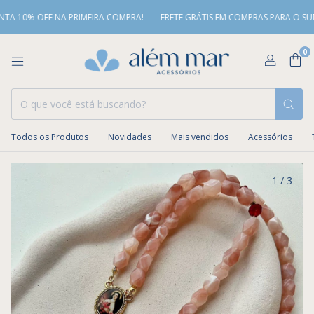
 10% OFF NA PRIMEIRA COMPRA!
FRETE GRÁTIS EM COMPRAS PARA O SUDEST
0
Todos os Produtos
Novidades
Mais vendidos
Acessórios
1
/
3