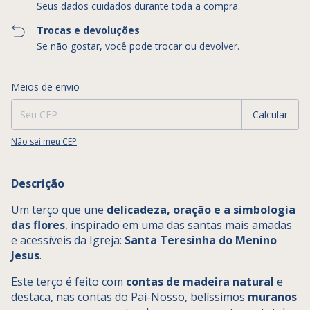
Seus dados cuidados durante toda a compra.
Trocas e devoluções
Se não gostar, você pode trocar ou devolver.
Entregas para o CEP:
Alterar CEP
Meios de envio
Calcular
Não sei meu CEP
Descrição
Um terço que une
delicadeza, oração e a simbologia
das flores
, inspirado em uma das santas mais amadas
e acessíveis da Igreja:
Santa Teresinha do Menino
Jesus
.
Este terço é feito com
contas de madeira natural
e
destaca, nas contas do Pai-Nosso, belíssimos
muranos