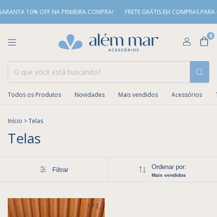
NTA 10% OFF NA PRIMEIRA COMPRA!
FRETE GRÁTIS EM COMPRAS PARA O SUD
0
Todos os Produtos
Novidades
Mais vendidos
Acessórios
Início
>
Telas
Telas
Ordenar por:
Filtrar
Mais vendidos
1
/
2