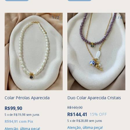
1
/
2
1
/
4
Colar Pérolas Aparecida
Duo Colar Aparecida Cristais
R$99,90
R$169,90
R$144,41
15
% OFF
5
x
de
R$19,98
sem juros
5
x
de
R$28,88
sem juros
R$94,91
com
Pix
Atenção, última peça!
Atenção, última peça!