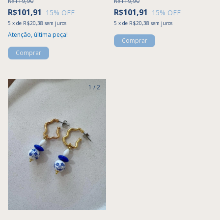
R$119,90
R$119,90
R$101,91
R$101,91
15
% OFF
15
% OFF
5
x
de
R$20,38
sem juros
5
x
de
R$20,38
sem juros
Atenção, última peça!
1
/
2