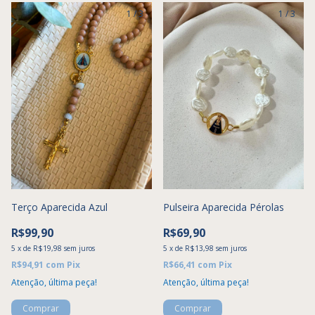
1
/
3
1
/
3
Terço Aparecida Azul
Pulseira Aparecida Pérolas
R$99,90
R$69,90
5
x
de
R$19,98
sem juros
5
x
de
R$13,98
sem juros
R$94,91
com
Pix
R$66,41
com
Pix
Atenção, última peça!
Atenção, última peça!
Comprar