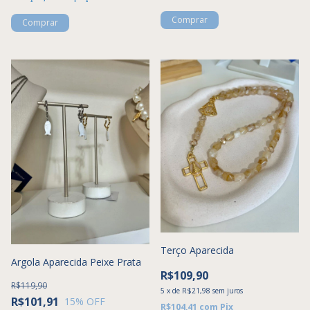
Terço Aparecida
Argola Aparecida Peixe Prata
R$109,90
R$119,90
5
x
de
R$21,98
sem juros
R$101,91
15
% OFF
R$104,41
com
Pix