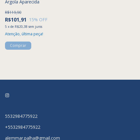
Argola Aparecida
R$119,90
R$101,91
15
% OFF
5
x
de
R$20,38
sem juros
Atenção, última peça!
5532984775922
+5532984775922
alemmar.palha@gmail.com