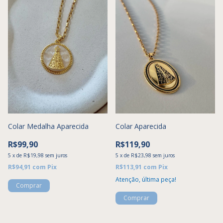
Colar Medalha Aparecida
Colar Aparecida
R$99,90
R$119,90
5
x
de
R$19,98
sem juros
5
x
de
R$23,98
sem juros
R$94,91
com
Pix
R$113,91
com
Pix
Atenção, última peça!