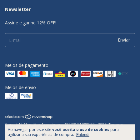
Newsletter
Assine e ganhe 12% OFF!
Meios de pagamento
Meios de envio
Copyright Além Mar Acessórios - 48272111000183 - 2026. Todos os
Ao navegar por este site
você aceita o uso de cookies
para
direitos reservados.
agilizar a sua experiência de compra.
Entendi