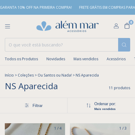
TA 10% OFF NA PRIMEIRA COMPRA!
FRETE GRÁTIS EM COMPRAS PARA O SUD
0
Todos os Produtos
Novidades
Mais vendidos
Acessórios
Início
>
Coleções
>
Ou Santos ou Nada!
>
NS Aparecida
NS Aparecida
11 produtos
Ordenar por:
Filtrar
Mais vendidos
1
/
4
1
/
3