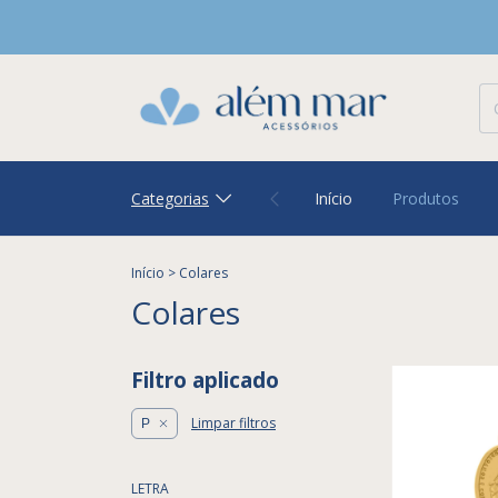
Categorias
Início
Produtos
Início
>
Colares
Colares
Filtro aplicado
Limpar filtros
P
LETRA