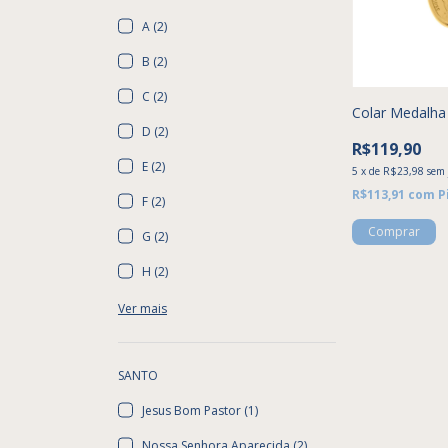
A (2)
B (2)
C (2)
Colar Medalha 
D (2)
R$119,90
E (2)
5
x
de
R$23,98
sem 
R$113,91
com
P
F (2)
Comprar
G (2)
H (2)
Ver mais
SANTO
Jesus Bom Pastor (1)
Nossa Senhora Aparecida (2)