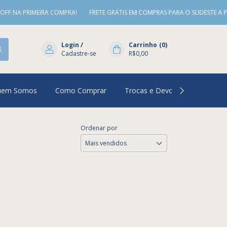
 PRIMEIRA COMPRA!
FRETE GRÁTIS EM COMPRAS PARA O SUDESTE A PARTIR 
Login
/
Carrinho
(
0
)
Cadastre-se
R$0,00
uem Somos
Como Comprar
Trocas e Devoluções
Per
Ordenar por