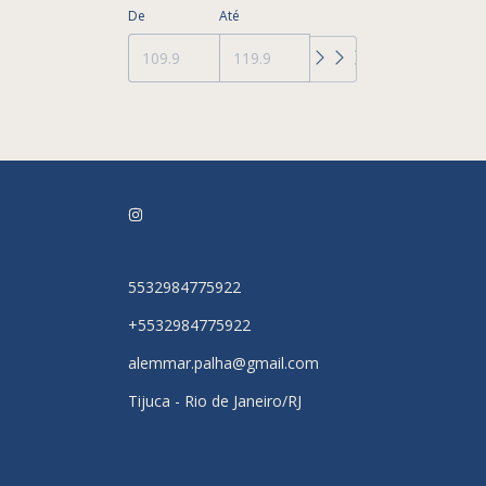
De
Até
5532984775922
+5532984775922
alemmar.palha@gmail.com
Tijuca - Rio de Janeiro/RJ