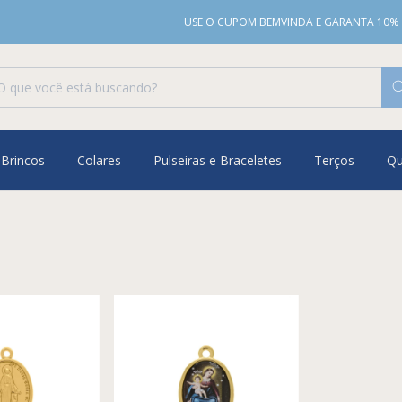
USE O CUPOM BEMVINDA E GARANTA 10% OFF NA
Brincos
Colares
Pulseiras e Braceletes
Terços
Q