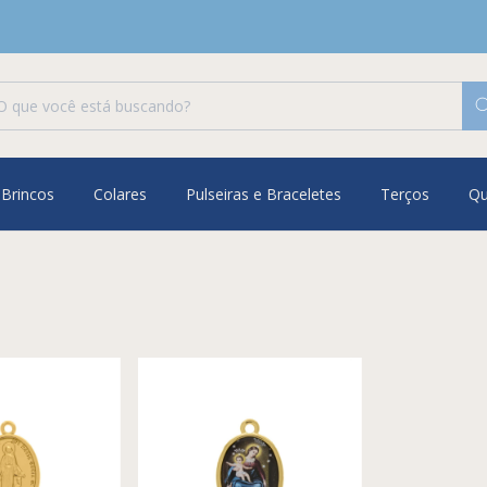
Brincos
Colares
Pulseiras e Braceletes
Terços
Q