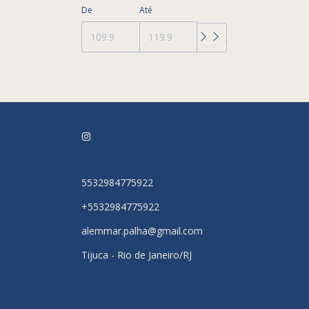
De
Até
5532984775922
+5532984775922
alemmar.palha@gmail.com
Tijuca - Rio de Janeiro/RJ