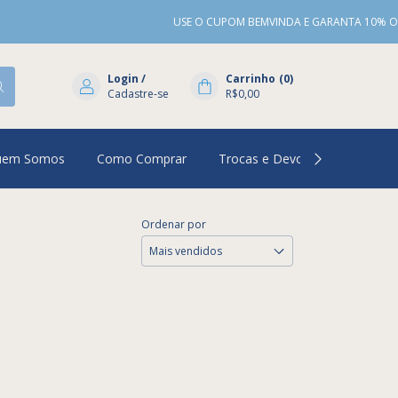
USE O CUPOM BEMVINDA E GARANTA 10% OFF NA PR
Login
/
Carrinho
(
0
)
Cadastre-se
R$0,00
uem Somos
Como Comprar
Trocas e Devoluções
Per
Ordenar por