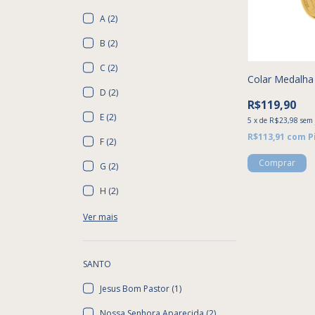
A (2)
B (2)
C (2)
Colar Medalha 
D (2)
R$119,90
E (2)
5
x
de
R$23,98
sem 
R$113,91
com
P
F (2)
Comprar
G (2)
H (2)
Ver mais
SANTO
Jesus Bom Pastor (1)
Nossa Senhora Aparecida (2)