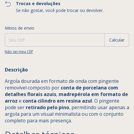
Trocas e devoluções
Se não gostar, você pode trocar ou devolver.
Entregas para o CEP:
Alterar CEP
Meios de envio
Calcular
Não sei meu CEP
Descrição
Argola dourada em formato de onda com pingente
removível composto por
conta de porcelana com
detalhes florais azuis
,
madrepérola em formato de
arroz
e
conta cilindro em resina azul
. O pingente
pode ser
retirado pelo pino
, permitindo usar apenas a
argola para um visual minimalista ou com o conjunto
completo para mais presença.