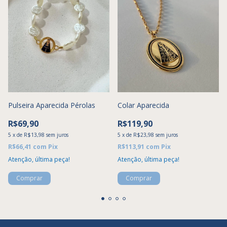
Pulseira Aparecida Pérolas
Colar Aparecida
R$69,90
R$119,90
5
x
de
R$13,98
sem juros
5
x
de
R$23,98
sem juros
R$66,41
com
Pix
R$113,91
com
Pix
Atenção, última peça!
Atenção, última peça!
Comprar