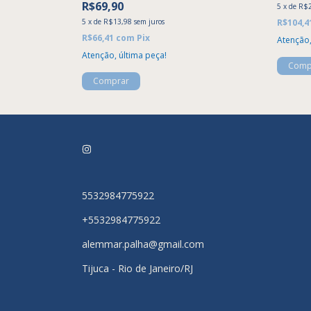
R$69,90
5
x
de
R$2
R$104,4
5
x
de
R$13,98
sem juros
R$66,41
com
Pix
Atenção,
Atenção, última peça!
Comprar
5532984775922
+5532984775922
alemmar.palha@gmail.com
Tijuca - Rio de Janeiro/RJ