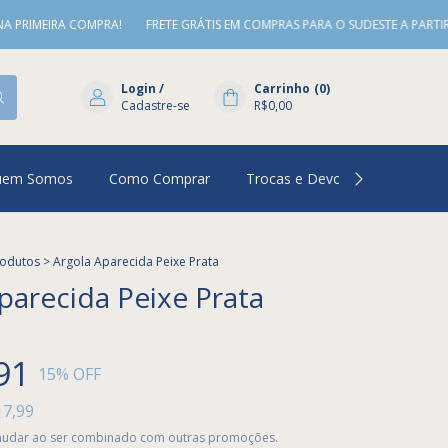
IRA COMPRA!
FRETE GRÁTIS EM COMPRAS PARA O SUDESTE A PARTIR DE R$2
Login
/
Carrinho
(
0
)
Cadastre-se
R$0,00
uem Somos
Como Comprar
Trocas e Devoluções
Per
rodutos
>
Argola Aparecida Peixe Prata
parecida Peixe Prata
91
15
% OFF
17,99
udar ao ser combinado com outras promoções.