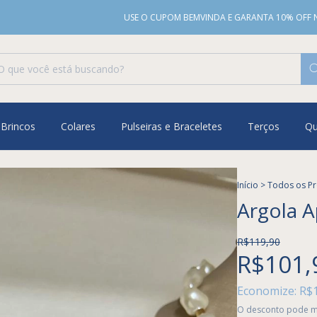
USE O CUPOM BEMVINDA E GARANTA 10% OFF NA PRIME
Brincos
Colares
Pulseiras e Braceletes
Terços
Q
Início
>
Todos os P
Argola A
R$119,90
R$101,
Economize:
R$
O desconto pode m