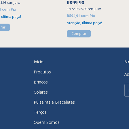
R$99,90
1,98
sem juros
1
com
Pix
5
x
de
R$19,98
sem juros
R$94,91
com
Pix
 última peça!
Atenção, última peça!
Início
N
Produtos
As
Brincos
Colares
Pulseiras e Braceletes
Terços
Quem Somos