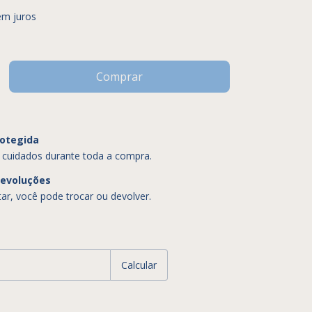
em juros
otegida
 cuidados durante toda a compra.
devoluções
ar, você pode trocar ou devolver.
:
Alterar CEP
Calcular