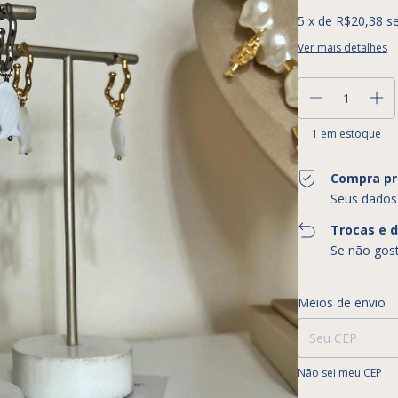
5
x de
R$20,38
s
Ver mais detalhes
1
em estoque
Compra pr
Seus dados
Trocas e 
Se não gost
Entregas para o CEP
Meios de envio
Não sei meu CEP