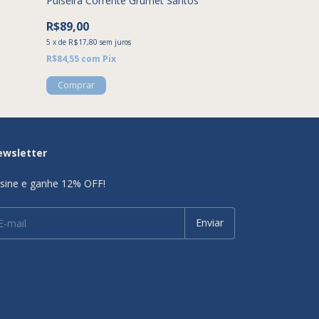
Pulseira Corrente Grumet Santos
R$169,90
R$144,41
15
%
R$89,00
5
x
de
R$28,88
sem j
5
x
de
R$17,80
sem juros
Atenção, última p
R$84,55
com
Pix
Comprar
ewsletter
sine e ganhe 12% OFF!