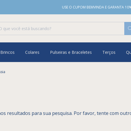
USE O CUPOM BEMVINDA E GARANTA 10% 
Brincos
Colares
Pulseiras e Braceletes
Terços
Q
ssia
s resultados para sua pesquisa. Por favor, tente com outros